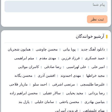
ثبت نظر
آرشیو خوانندگان
دانلود آهنگ جدید
پویا بیاتی
محسن چاوشی
همایون شجریان
حمید عسکری
فرزاد فرزین
مهدی مقدم
میثم ابراهیمی
امیر علی
علی لهراسبی
رضا صادقی
کامران مولایی
مجید خراطها
مهدی احمدوند
افشین آذری
محسن یگانه
علیرضا طلیسچی
مرتضی اشرفی
احمد سلو
مازیار فلاحی
رضا یزدانی
مجید یحیایی
سالار عقیلی
محسن ابراهیم زاده
بنیامین بهادری
محسن یاحقی
سامان جلیلی
پازل بند
بهنام علمشاهی
فریدون آسرایی