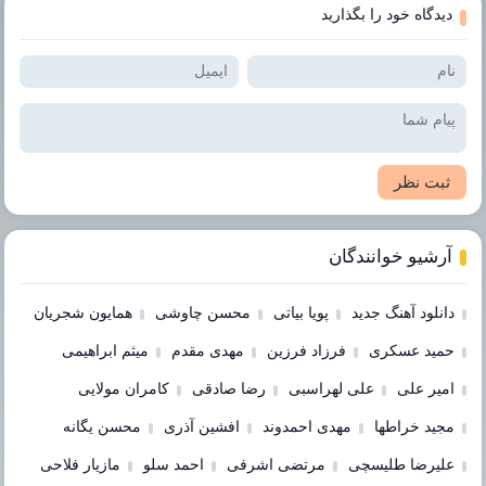
دیدگاه خود را بگذارید
ثبت نظر
آرشیو خوانندگان
دانلود آهنگ جدید
پویا بیاتی
محسن چاوشی
همایون شجریان
حمید عسکری
فرزاد فرزین
مهدی مقدم
میثم ابراهیمی
امیر علی
علی لهراسبی
رضا صادقی
کامران مولایی
مجید خراطها
مهدی احمدوند
افشین آذری
محسن یگانه
علیرضا طلیسچی
مرتضی اشرفی
احمد سلو
مازیار فلاحی