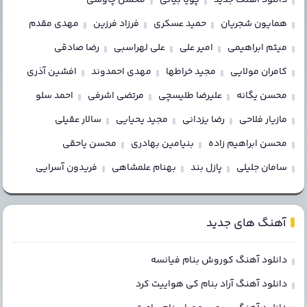
همایون شجریان
حمید عسکری
فرزاد فرزین
مهدی مقدم
میثم ابراهیمی
امیر علی
علی لهراسبی
رضا صادقی
کامران مولایی
مجید خراطها
مهدی احمدوند
افشین آذری
محسن یگانه
علیرضا طلیسچی
مرتضی اشرفی
احمد سلو
مازیار فلاحی
رضا یزدانی
مجید یحیایی
سالار عقیلی
محسن ابراهیم زاده
بنیامین بهادری
محسن یاحقی
سامان جلیلی
پازل بند
بهنام علمشاهی
فریدون آسرایی
آهنگ های جدید
دانلود آهنگ کوروش بنام فیانسه
دانلود آهنگ آراد بنام کی هواییت کرد