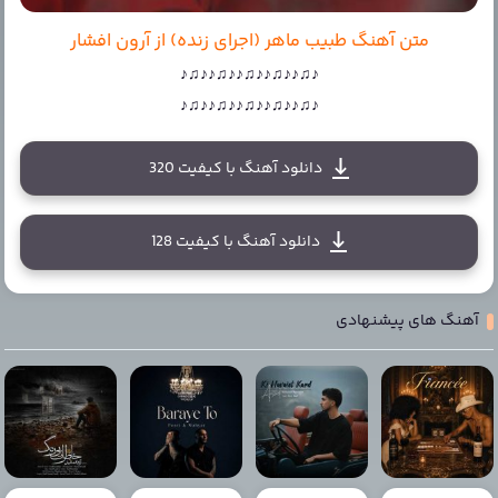
متن آهنگ طبیب ماهر (اجرای زنده) از آرون افشار
♪♫♪♪♫♪♪♫♪♪♫♪♪♫♪
♪♫♪♪♫♪♪♫♪♪♫♪♪♫♪
دانلود آهنگ با کیفیت 320
دانلود آهنگ با کیفیت 128
آهنگ های پیشنهادی