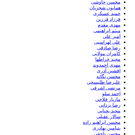
محسن چاوشی
همایون شجریان
حمید عسکری
فرزاد فرزین
مهدی مقدم
میثم ابراهیمی
امیر علی
علی لهراسبی
رضا صادقی
کامران مولایی
مجید خراطها
مهدی احمدوند
افشین آذری
محسن یگانه
علیرضا طلیسچی
مرتضی اشرفی
احمد سلو
مازیار فلاحی
رضا یزدانی
مجید یحیایی
سالار عقیلی
محسن ابراهیم زاده
بنیامین بهادری
محسن یاحقی