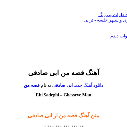
 خاطرات بی رنگ
 و سپهر خلسه - تراپی
واب دیدم
آهنگ قصه من ابی صادقی
دانلود آهنگ جدید
ابی صادقی
به نام
قصه من
Ebi Sadeghi
–
Ghesseye Man
متن آهنگ قصه من از ابی صادقی
♪♫♪♪♫♪♪♫♪♪♫♪♪♫♪