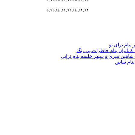
♪♫♪♪♫♪♪♫♪♪♫♪♪♫♪
 بنام برای تو
د کمالیان بنام خاطرات بی رنگ
گ شاهین میری و سپهر خلسه بنام تراپی
بنام تقاص