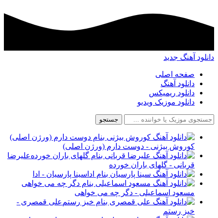
دانلود آهنگ جدید
صفحه اصلی
دانلود آهنگ
دانلود ریمیکس
دانلود موزیک ویدیو
جستجو
کوروش بیژنی - دوست دارم (ورژن اصلی)
علیرضا
قربانی - گلهای باران خورده
سینا پارسیان - ادا
مسعود اسماعیلی - دگر چه می خواهی
علی قمصری -
خیز رستم