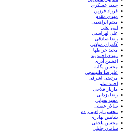
حمید عسکری
فرزاد فرزین
مهدی مقدم
میثم ابراهیمی
امیر علی
علی لهراسبی
رضا صادقی
کامران مولایی
مجید خراطها
مهدی احمدوند
افشین آذری
محسن یگانه
علیرضا طلیسچی
مرتضی اشرفی
احمد سلو
مازیار فلاحی
رضا یزدانی
مجید یحیایی
سالار عقیلی
محسن ابراهیم زاده
بنیامین بهادری
محسن یاحقی
سامان جلیلی