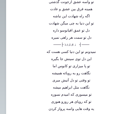
تو واسه عشق ازجونت گذشتی
همینه فرق بین عشق و عادت
اگه راه شهادت این نباشه
تو این دنیا به چی میگن شهادت
دل تو عمق اقیانوسو داره
دل تو سمت هر راهی نمیره
───┤ ♩♬♫♪♭ ├───
نمیدونم تو این دنیا کسی هست که
این دل توی سینش جا بگیره
تو پا میزاری تو کابوس اما
نگاهت رو به رویائه همیشه
تو وقتی تو دل آتیش میری
نگاهت مثل ابراهیم میشه
تو میسوزی که امیدم نسوزه
تو که رویای هر روزو هنوزی
یه وقت هایی واسه پرواز کردن