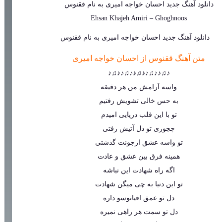
دانلود آهنگ جدید
احسان خواجه امیری
به نام
ققنوس
Ehsan Khajeh Amiri
–
Ghoghnoos
متن آهنگ ققنوس از احسان خواجه امیری
♪♫♪♪♫♪♪♫♪♪♫♪♪♫♪
واسه آرامش من هر دقیقه
به حس خالی تشویش رفتیم
تو با این قلب دریایی امیدم
چجوری تو دل آتیش رفتی
تو واسه عشق ازجونت گذشتی
همینه فرق بین عشق و عادت
اگه راه شهادت این نباشه
تو این دنیا به چی میگن شهادت
دل تو عمق اقیانوسو داره
دل تو سمت هر راهی نمیره