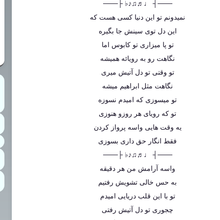
───┤ ♩♬♫♪♭ ├───
نمیدونم تو این دنیا کسی هست که
این دل توی سینش جا بگیره
تو پا میزاری تو کابوس اما
نگاهت رو به رویائه همیشه
تو وقتی تو دل آتیش میری
نگاهت مثل ابراهیم میشه
تو میسوزی که امیدم نسوزه
تو که رویای هر روزو هنوزی
یه وقت هایی واسه پرواز کردن
فقط انگار حق داری بسوزی
───┤ ♩♬♫♪♭ ├───
واسه آرامش من هر دقیقه
به حس خالی تشویش رفتیم
تو با این قلب دریایی امیدم
چجوری تو دل آتیش رفتی