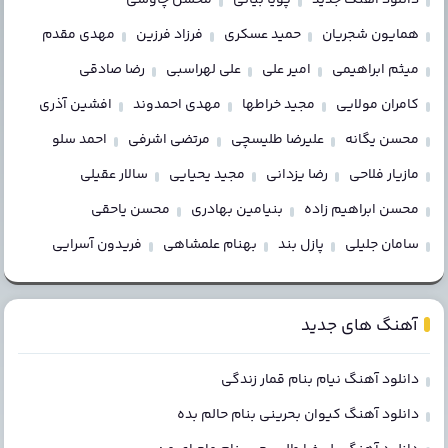
همایون شجریان
حمید عسکری
فرزاد فرزین
مهدی مقدم
میثم ابراهیمی
امیر علی
علی لهراسبی
رضا صادقی
کامران مولایی
مجید خراطها
مهدی احمدوند
افشین آذری
محسن یگانه
علیرضا طلیسچی
مرتضی اشرفی
احمد سلو
مازیار فلاحی
رضا یزدانی
مجید یحیایی
سالار عقیلی
محسن ابراهیم زاده
بنیامین بهادری
محسن یاحقی
سامان جلیلی
پازل بند
بهنام علمشاهی
فریدون آسرایی
آهنگ های جدید
دانلود آهنگ نیام بنام قمار زندگی
دانلود آهنگ کیوان بحرینی بنام حالم بده