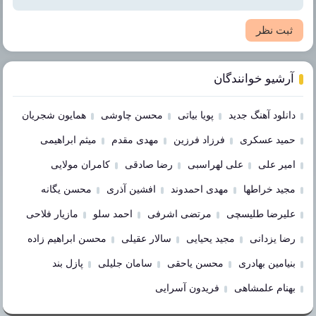
ثبت نظر
آرشیو خوانندگان
دانلود آهنگ جدید
پویا بیاتی
محسن چاوشی
همایون شجریان
حمید عسکری
فرزاد فرزین
مهدی مقدم
میثم ابراهیمی
امیر علی
علی لهراسبی
رضا صادقی
کامران مولایی
مجید خراطها
مهدی احمدوند
افشین آذری
محسن یگانه
علیرضا طلیسچی
مرتضی اشرفی
احمد سلو
مازیار فلاحی
رضا یزدانی
مجید یحیایی
سالار عقیلی
محسن ابراهیم زاده
بنیامین بهادری
محسن یاحقی
سامان جلیلی
پازل بند
بهنام علمشاهی
فریدون آسرایی