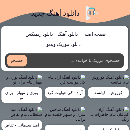
دانلود آهنگ جدید
صفحه اصلی
دانلود آهنگ
دانلود ریمیکس
دانلود موزیک ویدیو
جستجو
کوروش - فیانسه
آراد - کی هواییت کرد
پوری و مهیار - برای
تو
امید سلطانی - تقاص