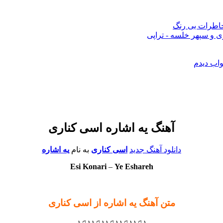
 خاطرات بی رنگ
 و سپهر خلسه - تراپی
واب دیدم
آهنگ یه اشاره اسی کناری
دانلود آهنگ جدید
اسی کناری
به نام
یه اشاره
Esi Konari
–
Ye Eshareh
متن آهنگ یه اشاره از اسی کناری
♪♫♪♪♫♪♪♫♪♪♫♪♪♫♪