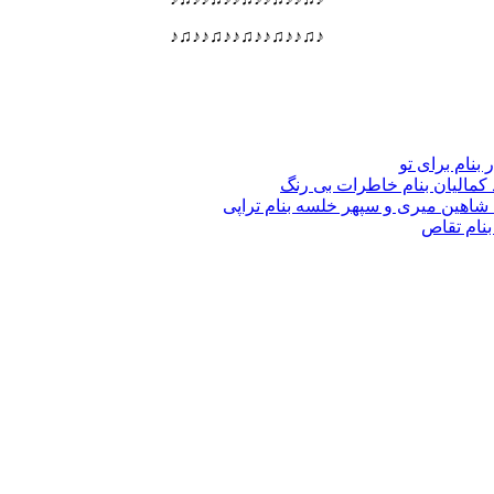
♪♫♪♪♫♪♪♫♪♪♫♪♪♫♪
 بنام برای تو
د کمالیان بنام خاطرات بی رنگ
گ شاهین میری و سپهر خلسه بنام تراپی
بنام تقاص