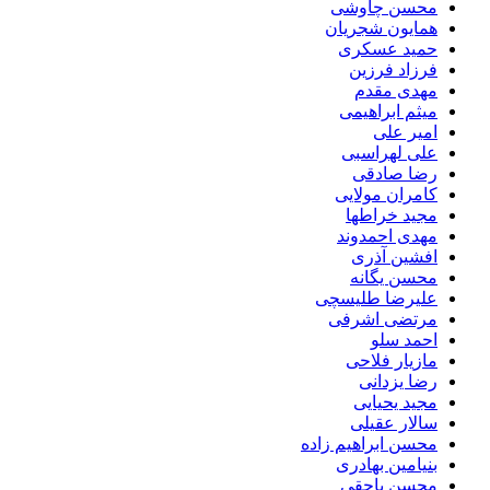
محسن چاوشی
همایون شجریان
حمید عسکری
فرزاد فرزین
مهدی مقدم
میثم ابراهیمی
امیر علی
علی لهراسبی
رضا صادقی
کامران مولایی
مجید خراطها
مهدی احمدوند
افشین آذری
محسن یگانه
علیرضا طلیسچی
مرتضی اشرفی
احمد سلو
مازیار فلاحی
رضا یزدانی
مجید یحیایی
سالار عقیلی
محسن ابراهیم زاده
بنیامین بهادری
محسن یاحقی