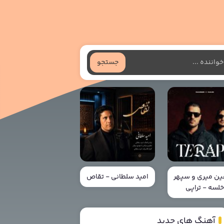
جستجو
ن میری و سپهر
امید سلطانی - تقاص
لسه - تراپی
آهنگ های جدید