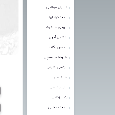
کامران مولایی
مجید خراطها
مهدی احمدوند
افشین آذری
محسن یگانه
علیرضا طلیسچی
م
مرتضی اشرفی
احمد سلو
مازیار فلاحی
رضا یزدانی
مجید یحیایی