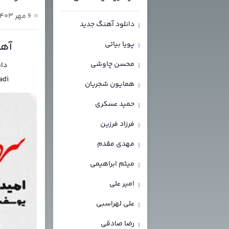
۶ مهر ۱۴۰۳
دانلود آهنگ جدید
پویا بیاتی
آهن
محسن چاوشی
دان
adi
همایون شجریان
حمید عسکری
فرزاد فرزین
مهدی مقدم
میثم ابراهیمی
امیر علی
علی لهراسبی
رضا صادقی