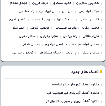
همایون شجریان
حمید عسکری
فرزاد فرزین
مهدی مقدم
میثم ابراهیمی
امیر علی
علی لهراسبی
رضا صادقی
کامران مولایی
مجید خراطها
مهدی احمدوند
افشین آذری
محسن یگانه
علیرضا طلیسچی
مرتضی اشرفی
احمد سلو
مازیار فلاحی
رضا یزدانی
مجید یحیایی
سالار عقیلی
محسن ابراهیم زاده
بنیامین بهادری
محسن یاحقی
سامان جلیلی
پازل بند
بهنام علمشاهی
فریدون آسرایی
آهنگ های جدید
دانلود آهنگ کوروش بنام فیانسه
دانلود آهنگ آراد بنام کی هواییت کرد
دانلود آهنگ پوری و مهیار بنام برای تو