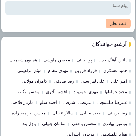
ثبت نظر
آرشیو خوانندگان
دانلود آهنگ جدید
پویا بیاتی
محسن چاوشی
همایون شجریان
حمید عسکری
فرزاد فرزین
مهدی مقدم
میثم ابراهیمی
امیر علی
علی لهراسبی
رضا صادقی
کامران مولایی
مجید خراطها
مهدی احمدوند
افشین آذری
محسن یگانه
علیرضا طلیسچی
مرتضی اشرفی
احمد سلو
مازیار فلاحی
رضا یزدانی
مجید یحیایی
سالار عقیلی
محسن ابراهیم زاده
بنیامین بهادری
محسن یاحقی
سامان جلیلی
پازل بند
بهنام علمشاهی
فریدون آسرایی