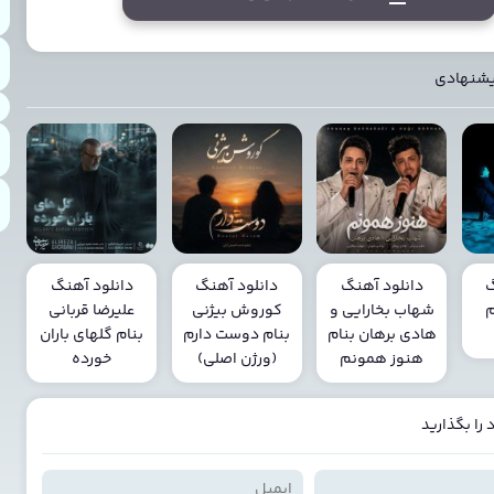
یشنهادی
گ
دانلود آهنگ
دانلود آهنگ
دانلود آهنگ
م
شهاب بخارایی و
کوروش بیژنی
علیرضا قربانی
هادی برهان بنام
بنام دوست دارم
بنام گلهای باران
هنوز همونم
(ورژن اصلی)
خورده
را بگذارید