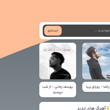
جستجو
پاشا - رویای زیبا
یوسف زمانی - از شب
بپرسید
آهنگ های جدید