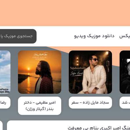
میکس
دانلود موزیک ویدیو
ب شد
سجاد مایل زاده - سفر
امیر عظیمی - دختر
رضا 
بندر (گیتار ورژن)
هنگ امیر اکبری بنام بی معرفت