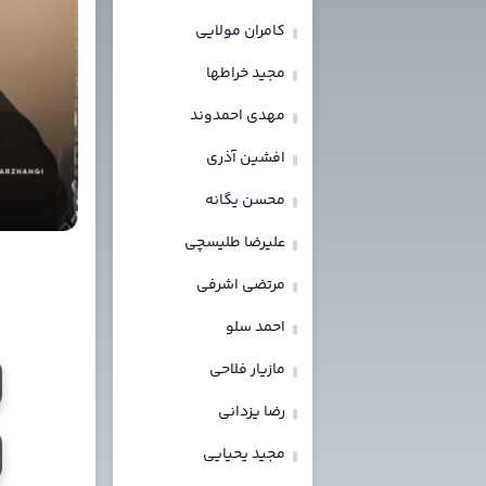
کامران مولایی
مجید خراطها
مهدی احمدوند
افشین آذری
محسن یگانه
علیرضا طلیسچی
مرتضی اشرفی
احمد سلو
مازیار فلاحی
رضا یزدانی
مجید یحیایی