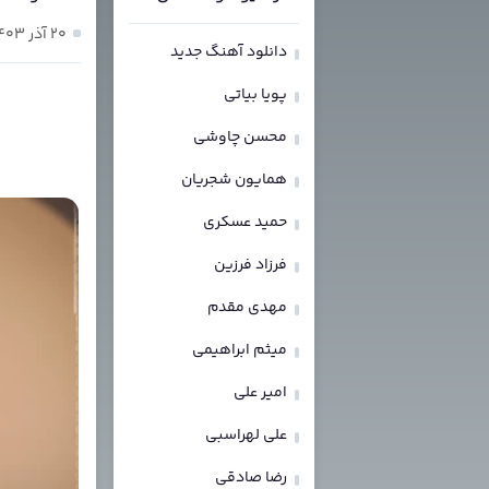
۲۰ آذر ۱۴۰۳
دانلود آهنگ جدید
پویا بیاتی
محسن چاوشی
همایون شجریان
حمید عسکری
فرزاد فرزین
مهدی مقدم
میثم ابراهیمی
امیر علی
علی لهراسبی
رضا صادقی