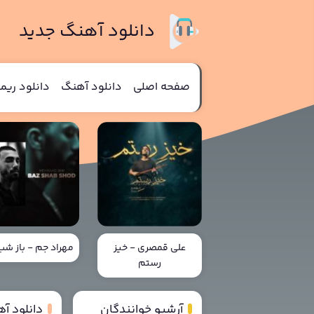
دانلود آهنگ جدید
صفحه اصلی
دانلود آهنگ
دانلود ری
علی قمصری - خیز
مهراد جم - باز ش
رستم
آرشیو خوانندگان
دانلود آ