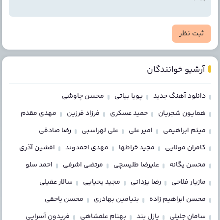
ثبت نظر
آرشیو خوانندگان
دانلود آهنگ جدید
پویا بیاتی
محسن چاوشی
همایون شجریان
حمید عسکری
فرزاد فرزین
مهدی مقدم
میثم ابراهیمی
امیر علی
علی لهراسبی
رضا صادقی
کامران مولایی
مجید خراطها
مهدی احمدوند
افشین آذری
محسن یگانه
علیرضا طلیسچی
مرتضی اشرفی
احمد سلو
مازیار فلاحی
رضا یزدانی
مجید یحیایی
سالار عقیلی
محسن ابراهیم زاده
بنیامین بهادری
محسن یاحقی
سامان جلیلی
پازل بند
بهنام علمشاهی
فریدون آسرایی