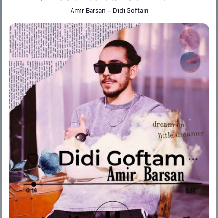
Amir Barsan
–
Didi Goftam