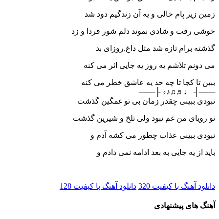
زمین زیر پام خالی و یه آن زندگیم دود شد
خوشی رفت و شادی نموند دلم شور فردا و زد
گذشته برام تازه شد مثل داغ.روزای بد
می دونم تلاشم یه روز یه جایی اثر می کنه
ببین تا کجا تا چه حد یه عاشق خطر می کنه
───┤ ♩♬♫♪♭ ├───
نبودی ببینی چقدر زمان بی تو غمگین گذشت
تو رویای من غم نبود ولی تلخ و شیرین گذشت
نبودی ببینی عذاب چطور می کشه آدم و
باید از یه جایی به بعد ادامه نمی دادم و
دانلود آهنگ با کیفیت 320
دانلود آهنگ با کیفیت 128
آهنگ های پیشنهادی