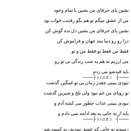
بشین پای حرفای من بشین با تمام وجود
من از عشق میگم تو هم بگو رفتنت خواب بود
بشین پای حرفای من بشین دل بده گوش کن
درا رو رو دنیا ببند جهان و فراموش کن
فقط من فقط تو فقط من و تو
می ارزیم به هم یه شب زندگی بی تو رو
باید قیدشو می زدم
───┤ ♩♬♫♪♭ ├───
نبودی ببینی چقدر زمان بی تو غمگین گذشت
تو رویای من غم نبود ولی تلخ و شیرین گذشت
نبودی ببینی عذاب چطور می کشه آدم و
باید از یه جایی به بعد ادامه نمی دادم و
───┤ ♩♬♫♪♭ ├───
رسیدم به جایی که عشق نبودش یه کمبود شد