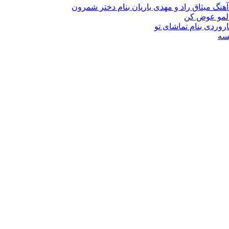
 آهنگ میثاق راد و مهدی یاریان بنام دختر شمرون
حالمو عوض کن
تاروردی بنام تماشای تو
نسه