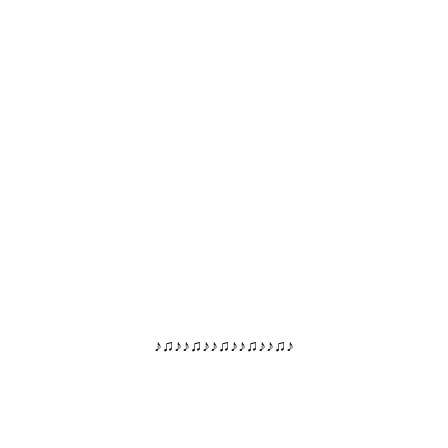
♪♫♪♪♫♪♪♫♪♪♫♪♪♫♪