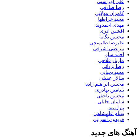
علی لهراسبی
رضا صادقی
کامران مولایی
مجید خراطها
مهدی احمدوند
افشین آذری
محسن یگانه
علیرضا طلیسچی
مرتضی اشرفی
احمد سلو
مازیار فلاحی
رضا یزدانی
مجید یحیایی
سالار عقیلی
محسن ابراهیم زاده
بنیامین بهادری
محسن یاحقی
سامان جلیلی
پازل بند
بهنام علمشاهی
فریدون آسرایی
آهنگ های جدید