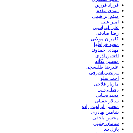
فرزاد فرزین
مهدی مقدم
میثم ابراهیمی
امیر علی
علی لهراسبی
رضا صادقی
کامران مولایی
مجید خراطها
مهدی احمدوند
افشین آذری
محسن یگانه
علیرضا طلیسچی
مرتضی اشرفی
احمد سلو
مازیار فلاحی
رضا یزدانی
مجید یحیایی
سالار عقیلی
محسن ابراهیم زاده
بنیامین بهادری
محسن یاحقی
سامان جلیلی
پازل بند