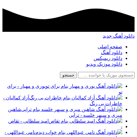
دانلود آهنگ جدید
صفحه اصلی
دانلود آهنگ
دانلود ریمیکس
دانلود موزیک ویدیو
جستجو
پوری و مهیار - برای
تو
آزاد کمالیان -
خاطرات بی رنگ
شاهین
میری و سپهر خلسه - تراپی
امید سلطانی - تقاص
-
نامی عبداللهی -