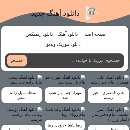
دانلود آهنگ جدید
صفحه اصلی
دانلود آهنگ
دانلود ریمیکس
دانلود موزیک ویدیو
جستجو
علی قمصری - خیز
مهراد جم - باز شب
سجاد مایل زاده -
رستم
شد
سفر
رضا پاشا - رویای زیبا