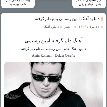
امیر عظیمی - دختر
یوسف زمانی - از
بندر (گیتار ورژن)
شب بپرسید
دانلود آهنگ امین رستمی بنام دلم گرفته
۲۲ مرداد ۱۴۰۳
۰ نظر
دانلود آهنگ
آهنگ دلم گرفته امین رستمی
دانلود آهنگ جدید
امین رستمی
به نام
دلم گرفته
Amin Rostami
–
Delam Gerefte