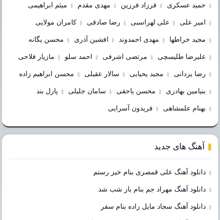
حمید عسکری
فرزاد فرزین
مهدی مقدم
میثم ابراهیمی
امیر علی
علی لهراسبی
رضا صادقی
کامران مولایی
مجید خراطها
مهدی احمدوند
افشین آذری
محسن یگانه
علیرضا طلیسچی
مرتضی اشرفی
احمد سلو
مازیار فلاحی
رضا یزدانی
مجید یحیایی
سالار عقیلی
محسن ابراهیم زاده
بنیامین بهادری
محسن یاحقی
سامان جلیلی
پازل بند
بهنام علمشاهی
فریدون آسرایی
آهنگ های جدید
دانلود آهنگ علی قمصری بنام خیز رستم
دانلود آهنگ مهراد جم بنام باز شب شد
دانلود آهنگ سجاد مایل زاده بنام سفر