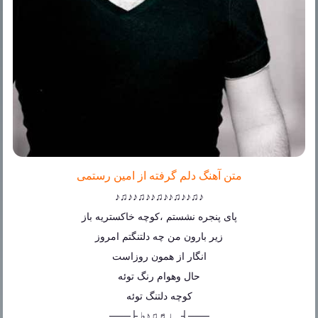
متن آهنگ دلم گرفته از امین رستمی
♪♫♪♪♫♪♪♫♪♪♫♪♪♫♪
پای پنجره نشستم ،کوچه خاکستریه باز
زیر بارون من چه دلتنگتم امروز
انگار از همون روزاست
حال وهوام رنگ توئه
کوچه دلتنگ توئه
───┤ ♩♬♫♪♭ ├───