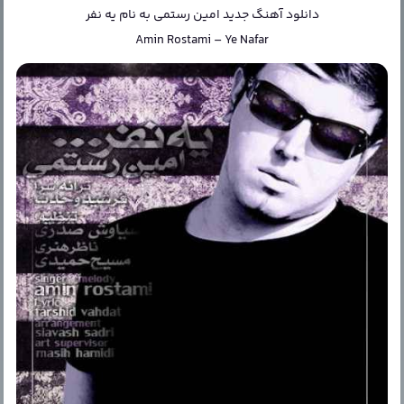
دانلود آهنگ جدید
امین رستمی
به نام
یه نفر
Amin Rostami
–
Ye Nafar