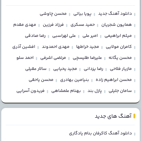
دانلود آهنگ جدید
پویا بیاتی
محسن چاوشی
همایون شجریان
حمید عسکری
فرزاد فرزین
مهدی مقدم
میثم ابراهیمی
امیر علی
علی لهراسبی
رضا صادقی
کامران مولایی
مجید خراطها
مهدی احمدوند
افشین آذری
محسن یگانه
علیرضا طلیسچی
مرتضی اشرفی
احمد سلو
مازیار فلاحی
رضا یزدانی
مجید یحیایی
سالار عقیلی
محسن ابراهیم زاده
بنیامین بهادری
محسن یاحقی
سامان جلیلی
پازل بند
بهنام علمشاهی
فریدون آسرایی
آهنگ های جدید
دانلود آهنگ کاکرفان بنام یادگاری