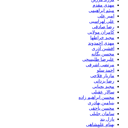
مهدی مقدم
میثم ابراهیمی
امیر علی
علی لهراسبی
رضا صادقی
کامران مولایی
مجید خراطها
مهدی احمدوند
افشین آذری
محسن یگانه
علیرضا طلیسچی
مرتضی اشرفی
احمد سلو
مازیار فلاحی
رضا یزدانی
مجید یحیایی
سالار عقیلی
محسن ابراهیم زاده
بنیامین بهادری
محسن یاحقی
سامان جلیلی
پازل بند
بهنام علمشاهی