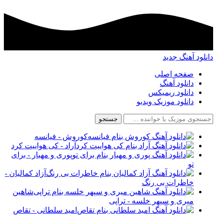
دانلود آهنگ جدید
صفحه اصلی
دانلود آهنگ
دانلود ریمیکس
دانلود موزیک ویدیو
جستجو
کوروش - فیانسه
آراد - کی هواییت کرد
پوری و مهیار - برای
تو
آزاد کمالیان -
خاطرات بی رنگ
شاهین
میری و سپهر خلسه - تراپی
امید سلطانی - تقاص