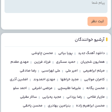
ثبت نظر
آرشیو خوانندگان
دانلود آهنگ جدید
پویا بیاتی
محسن چاوشی
همایون شجریان
حمید عسکری
فرزاد فرزین
مهدی مقدم
میثم ابراهیمی
امیر علی
علی لهراسبی
رضا صادقی
کامران مولایی
مجید خراطها
مهدی احمدوند
افشین آذری
محسن یگانه
علیرضا طلیسچی
مرتضی اشرفی
احمد سلو
مازیار فلاحی
رضا یزدانی
مجید یحیایی
سالار عقیلی
محسن ابراهیم زاده
بنیامین بهادری
محسن یاحقی