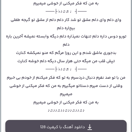
به من که فکر میکنی از خوشی میمیرم
───┤ ♩♬♫♪♭ ├───
وای دلم وای دلم عشق تو شد کار دلم دلم از عشق تو گیجه طفلی
بیچاره دلم
تورو دوس داره دلم تنهات نمیذاره دلم دیگه وابسته نمیشه آخرین باره
دلم
بدجوری عاشق شدم و این روزا مرگم که منو نمیکشه کنارت
تپش قلب من میگه حتی هزار سال دیگه دلم خوشه کنارت
───┤ ♩♬♫♪♭ ├───
من با تو صد نفرم دنبال دردسرم به تو که فکر میکنم از خودم بی خبرم
وقتی از دست میرم دستاتو میگیرم به من که فکر میکنی از خوشی
میمیرم
به من که فکر میکنی از خوشی میمیرم
♪♫♪♪♫♪♪♫♪♪♫♪♪♫♪
دانلود آهنگ با کیفیت 128