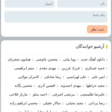
ثبت نظر
آرشیو خوانندگان
دانلود آهنگ جدید
پویا بیاتی
محسن چاوشی
همایون شجریان
حمید عسکری
فرزاد فرزین
مهدی مقدم
میثم ابراهیمی
امیر علی
علی لهراسبی
رضا صادقی
کامران مولایی
مجید خراطها
مهدی احمدوند
افشین آذری
محسن یگانه
علیرضا طلیسچی
مرتضی اشرفی
احمد سلو
مازیار فلاحی
رضا یزدانی
مجید یحیایی
سالار عقیلی
محسن ابراهیم زاده
بنیامین بهادری
محسن یاحقی
سامان جلیلی
پازل بند