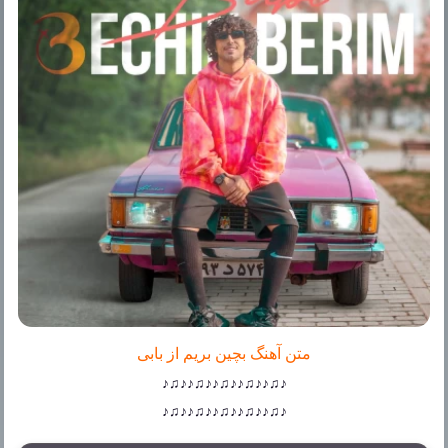
متن آهنگ بچین بریم از بابی
♪♫♪♪♫♪♪♫♪♪♫♪♪♫♪
♪♫♪♪♫♪♪♫♪♪♫♪♪♫♪