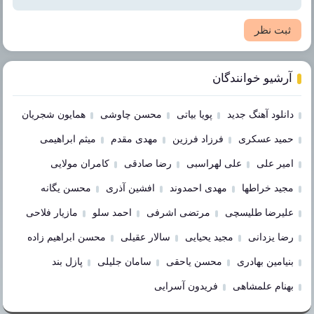
ثبت نظر
آرشیو خوانندگان
دانلود آهنگ جدید
پویا بیاتی
محسن چاوشی
همایون شجریان
حمید عسکری
فرزاد فرزین
مهدی مقدم
میثم ابراهیمی
امیر علی
علی لهراسبی
رضا صادقی
کامران مولایی
مجید خراطها
مهدی احمدوند
افشین آذری
محسن یگانه
علیرضا طلیسچی
مرتضی اشرفی
احمد سلو
مازیار فلاحی
رضا یزدانی
مجید یحیایی
سالار عقیلی
محسن ابراهیم زاده
بنیامین بهادری
محسن یاحقی
سامان جلیلی
پازل بند
بهنام علمشاهی
فریدون آسرایی