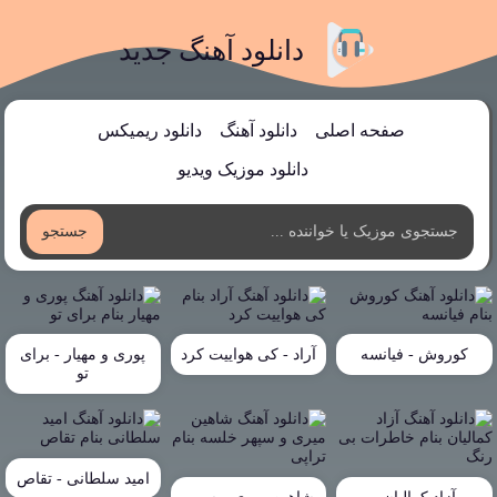
دانلود آهنگ جدید
صفحه اصلی
دانلود آهنگ
دانلود ریمیکس
دانلود موزیک ویدیو
جستجو
کوروش - فیانسه
آراد - کی هواییت کرد
پوری و مهیار - برای
تو
امید سلطانی - تقاص