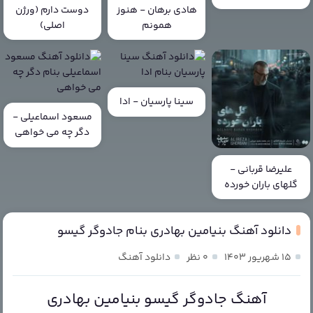
هادی برهان - هنوز
دوست دارم (ورژن
همونم
اصلی)
سینا پارسیان - ادا
مسعود اسماعیلی -
دگر چه می خواهی
علیرضا قربانی -
گلهای باران خورده
دانلود آهنگ بنیامین بهادری بنام جادوگر گیسو
۱۵ شهریور ۱۴۰۳
۰ نظر
دانلود آهنگ
آهنگ جادوگر گیسو بنیامین بهادری