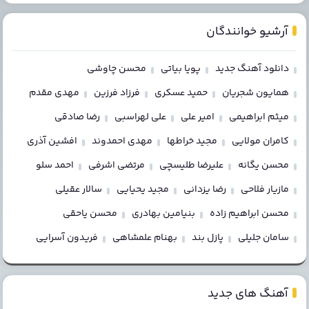
آرشیو خوانندگان
دانلود آهنگ جدید
پویا بیاتی
محسن چاوشی
همایون شجریان
حمید عسکری
فرزاد فرزین
مهدی مقدم
میثم ابراهیمی
امیر علی
علی لهراسبی
رضا صادقی
کامران مولایی
مجید خراطها
مهدی احمدوند
افشین آذری
محسن یگانه
علیرضا طلیسچی
مرتضی اشرفی
احمد سلو
مازیار فلاحی
رضا یزدانی
مجید یحیایی
سالار عقیلی
محسن ابراهیم زاده
بنیامین بهادری
محسن یاحقی
سامان جلیلی
پازل بند
بهنام علمشاهی
فریدون آسرایی
آهنگ های جدید