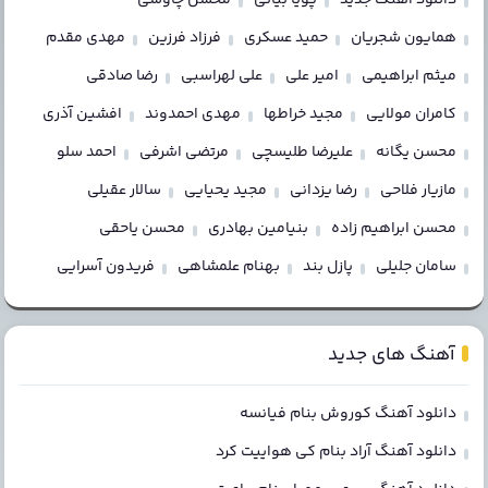
همایون شجریان
حمید عسکری
فرزاد فرزین
مهدی مقدم
میثم ابراهیمی
امیر علی
علی لهراسبی
رضا صادقی
کامران مولایی
مجید خراطها
مهدی احمدوند
افشین آذری
محسن یگانه
علیرضا طلیسچی
مرتضی اشرفی
احمد سلو
مازیار فلاحی
رضا یزدانی
مجید یحیایی
سالار عقیلی
محسن ابراهیم زاده
بنیامین بهادری
محسن یاحقی
سامان جلیلی
پازل بند
بهنام علمشاهی
فریدون آسرایی
آهنگ های جدید
دانلود آهنگ کوروش بنام فیانسه
دانلود آهنگ آراد بنام کی هواییت کرد