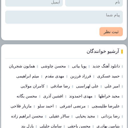
ثبت نظر
آرشیو خوانندگان
دانلود آهنگ جدید
پویا بیاتی
محسن چاوشی
همایون شجریان
حمید عسکری
فرزاد فرزین
مهدی مقدم
میثم ابراهیمی
امیر علی
علی لهراسبی
رضا صادقی
کامران مولایی
مجید خراطها
مهدی احمدوند
افشین آذری
محسن یگانه
علیرضا طلیسچی
مرتضی اشرفی
احمد سلو
مازیار فلاحی
رضا یزدانی
مجید یحیایی
سالار عقیلی
محسن ابراهیم زاده
بنیامین بهادری
محسن یاحقی
سامان جلیلی
پازل بند