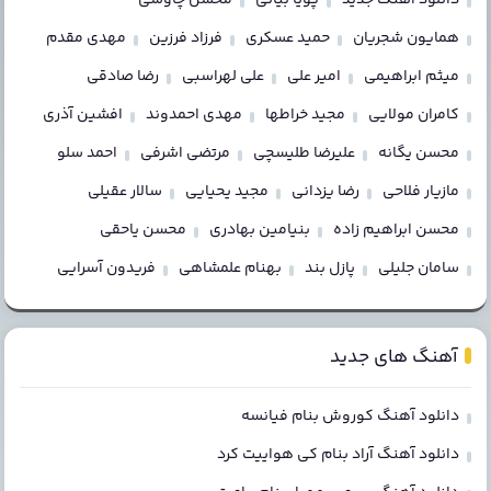
همایون شجریان
حمید عسکری
فرزاد فرزین
مهدی مقدم
میثم ابراهیمی
امیر علی
علی لهراسبی
رضا صادقی
کامران مولایی
مجید خراطها
مهدی احمدوند
افشین آذری
محسن یگانه
علیرضا طلیسچی
مرتضی اشرفی
احمد سلو
مازیار فلاحی
رضا یزدانی
مجید یحیایی
سالار عقیلی
محسن ابراهیم زاده
بنیامین بهادری
محسن یاحقی
سامان جلیلی
پازل بند
بهنام علمشاهی
فریدون آسرایی
آهنگ های جدید
دانلود آهنگ کوروش بنام فیانسه
دانلود آهنگ آراد بنام کی هواییت کرد