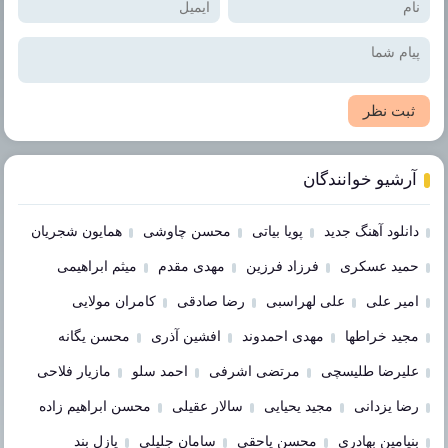
ثبت نظر
آرشیو خوانندگان
دانلود آهنگ جدید
پویا بیاتی
محسن چاوشی
همایون شجریان
حمید عسکری
فرزاد فرزین
مهدی مقدم
میثم ابراهیمی
امیر علی
علی لهراسبی
رضا صادقی
کامران مولایی
مجید خراطها
مهدی احمدوند
افشین آذری
محسن یگانه
علیرضا طلیسچی
مرتضی اشرفی
احمد سلو
مازیار فلاحی
رضا یزدانی
مجید یحیایی
سالار عقیلی
محسن ابراهیم زاده
بنیامین بهادری
محسن یاحقی
سامان جلیلی
پازل بند