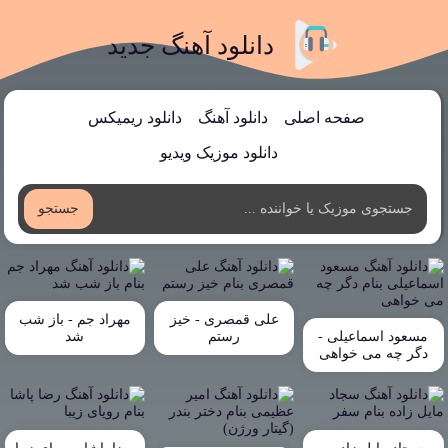
دانلود آهنگ جدید
صفحه اصلی
دانلود آهنگ
دانلود ریمیکس
دانلود موزیک ویدیو
جستجو
علی قمصری - خیز
مهراد جم - باز شب
مسعود اسماعیلی -
رستم
شد
دگر چه می خواهی