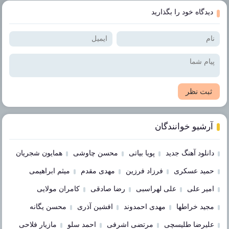
دیدگاه خود را بگذارید
ثبت نظر
آرشیو خوانندگان
دانلود آهنگ جدید
پویا بیاتی
محسن چاوشی
همایون شجریان
حمید عسکری
فرزاد فرزین
مهدی مقدم
میثم ابراهیمی
امیر علی
علی لهراسبی
رضا صادقی
کامران مولایی
مجید خراطها
مهدی احمدوند
افشین آذری
محسن یگانه
علیرضا طلیسچی
مرتضی اشرفی
احمد سلو
مازیار فلاحی