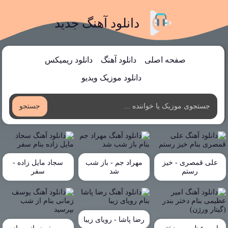
دانلود آهنگ جدید
صفحه اصلی
دانلود آهنگ
دانلود ریمیکس
دانلود موزیک ویدیو
جستجو
علی قمصری - خیز
مهراد جم - باز شب
سجاد مایل زاده -
رستم
شد
سفر
رضا پاشا - رویای زیبا