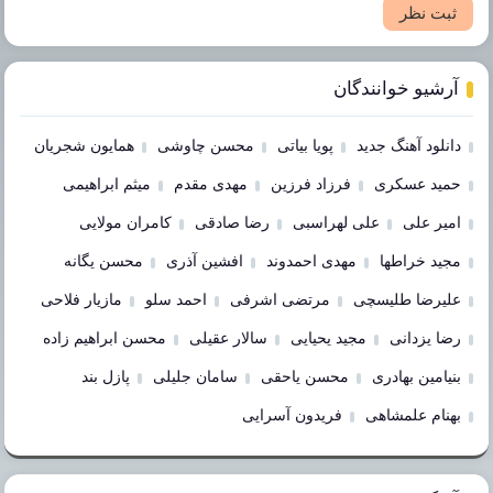
ثبت نظر
آرشیو خوانندگان
دانلود آهنگ جدید
پویا بیاتی
محسن چاوشی
همایون شجریان
حمید عسکری
فرزاد فرزین
مهدی مقدم
میثم ابراهیمی
امیر علی
علی لهراسبی
رضا صادقی
کامران مولایی
مجید خراطها
مهدی احمدوند
افشین آذری
محسن یگانه
علیرضا طلیسچی
مرتضی اشرفی
احمد سلو
مازیار فلاحی
رضا یزدانی
مجید یحیایی
سالار عقیلی
محسن ابراهیم زاده
بنیامین بهادری
محسن یاحقی
سامان جلیلی
پازل بند
بهنام علمشاهی
فریدون آسرایی