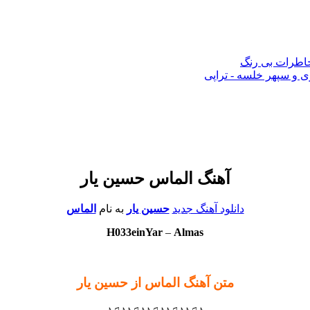
 خاطرات بی رنگ
 و سپهر خلسه - تراپی
آهنگ الماس حسین یار
دانلود آهنگ جدید
حسین یار
به نام
الماس
H033einYar
–
Almas
متن آهنگ الماس از حسین یار
♪♫♪♪♫♪♪♫♪♪♫♪♪♫♪