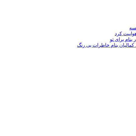
نسه
هواییت کرد
 بنام برای تو
د کمالیان بنام خاطرات بی رنگ