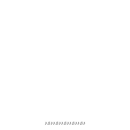
♪♫♪♪♫♪♪♫♪♪♫♪♪♫♪