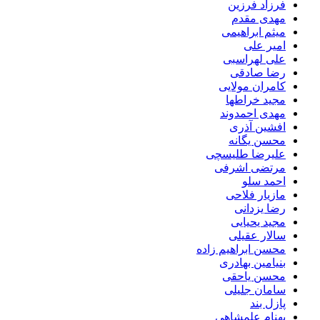
فرزاد فرزین
مهدی مقدم
میثم ابراهیمی
امیر علی
علی لهراسبی
رضا صادقی
کامران مولایی
مجید خراطها
مهدی احمدوند
افشین آذری
محسن یگانه
علیرضا طلیسچی
مرتضی اشرفی
احمد سلو
مازیار فلاحی
رضا یزدانی
مجید یحیایی
سالار عقیلی
محسن ابراهیم زاده
بنیامین بهادری
محسن یاحقی
سامان جلیلی
پازل بند
بهنام علمشاهی