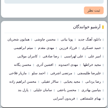
ثبت نظر
آرشیو خوانندگان
دانلود آهنگ جدید
پویا بیاتی
محسن چاوشی
همایون شجریان
حمید عسکری
فرزاد فرزین
مهدی مقدم
میثم ابراهیمی
امیر علی
علی لهراسبی
رضا صادقی
کامران مولایی
مجید خراطها
مهدی احمدوند
افشین آذری
محسن یگانه
علیرضا طلیسچی
مرتضی اشرفی
احمد سلو
مازیار فلاحی
رضا یزدانی
مجید یحیایی
سالار عقیلی
محسن ابراهیم زاده
بنیامین بهادری
محسن یاحقی
سامان جلیلی
پازل بند
بهنام علمشاهی
فریدون آسرایی