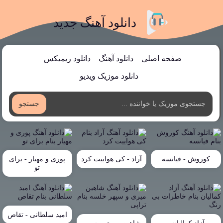
دانلود آهنگ جدید
صفحه اصلی
دانلود آهنگ
دانلود ریمیکس
دانلود موزیک ویدیو
جستجو
کوروش - فیانسه
آراد - کی هواییت کرد
پوری و مهیار - برای
تو
امید سلطانی - تقاص