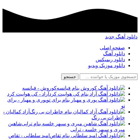
دانلود آهنگ جدید
صفحه اصلی
دانلود آهنگ
دانلود ریمیکس
دانلود موزیک ویدیو
جستجو
کوروش - فیانسه
آراد - کی هواییت کرد
پوری و مهیار - برای
تو
آزاد کمالیان -
خاطرات بی رنگ
شاهین
میری و سپهر خلسه - تراپی
امید سلطانی - تقاص