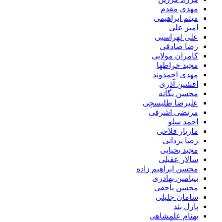
مهدی مقدم
میثم ابراهیمی
امیر علی
علی لهراسبی
رضا صادقی
کامران مولایی
مجید خراطها
مهدی احمدوند
افشین آذری
محسن یگانه
علیرضا طلیسچی
مرتضی اشرفی
احمد سلو
مازیار فلاحی
رضا یزدانی
مجید یحیایی
سالار عقیلی
محسن ابراهیم زاده
بنیامین بهادری
محسن یاحقی
سامان جلیلی
پازل بند
بهنام علمشاهی