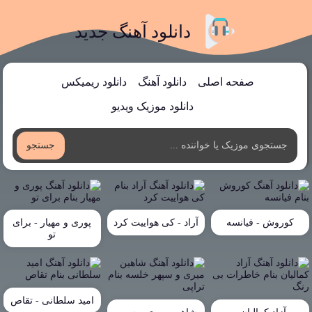
دانلود آهنگ جدید
صفحه اصلی
دانلود آهنگ
دانلود ریمیکس
دانلود موزیک ویدیو
جستجو
کوروش - فیانسه
آراد - کی هواییت کرد
پوری و مهیار - برای
تو
امید سلطانی - تقاص