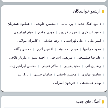
آرشیو خوانندگان
دانلود آهنگ جدید
پویا بیاتی
محسن چاوشی
همایون شجریان
حمید عسکری
فرزاد فرزین
مهدی مقدم
میثم ابراهیمی
امیر علی
علی لهراسبی
رضا صادقی
کامران مولایی
مجید خراطها
مهدی احمدوند
افشین آذری
محسن یگانه
علیرضا طلیسچی
مرتضی اشرفی
احمد سلو
مازیار فلاحی
رضا یزدانی
مجید یحیایی
سالار عقیلی
محسن ابراهیم زاده
بنیامین بهادری
محسن یاحقی
سامان جلیلی
پازل بند
بهنام علمشاهی
فریدون آسرایی
آهنگ های جدید