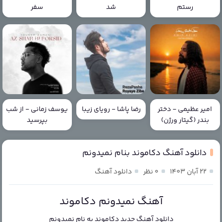
رستم
شد
سفر
امیر عظیمی - دختر
رضا پاشا - رویای زیبا
یوسف زمانی - از شب
بندر (گیتار ورژن)
بپرسید
دانلود آهنگ دکاموند بنام نمیدونم
۲۲ آبان ۱۴۰۳
۰ نظر
دانلود آهنگ
آهنگ نمیدونم دکاموند
دانلود آهنگ جدید
دکاموند
به نام
نمیدونم