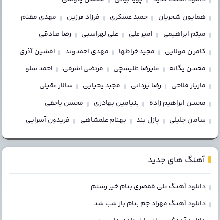
همایون شجریان
حمید عسکری
فرزاد فرزین
مهدی مقدم
میثم ابراهیمی
امیر علی
علی لهراسبی
رضا صادقی
کامران مولایی
مجید خراطها
مهدی احمدوند
افشین آذری
محسن یگانه
علیرضا طلیسچی
مرتضی اشرفی
احمد سلو
مازیار فلاحی
رضا یزدانی
مجید یحیایی
سالار عقیلی
محسن ابراهیم زاده
بنیامین بهادری
محسن یاحقی
سامان جلیلی
پازل بند
بهنام علمشاهی
فریدون آسرایی
آهنگ های جدید
دانلود آهنگ علی قمصری بنام خیز رستم
دانلود آهنگ مهراد جم بنام باز شب شد