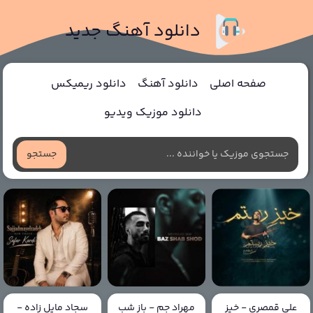
دانلود آهنگ جدید
صفحه اصلی
دانلود آهنگ
دانلود ریمیکس
دانلود موزیک ویدیو
جستجو
علی قمصری - خیز
مهراد جم - باز شب
سجاد مایل زاده -