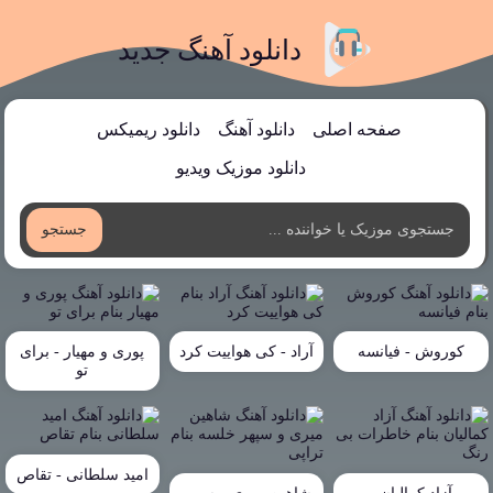
دانلود آهنگ جدید
صفحه اصلی
دانلود آهنگ
دانلود ریمیکس
دانلود موزیک ویدیو
جستجو
کوروش - فیانسه
آراد - کی هواییت کرد
پوری و مهیار - برای
تو
امید سلطانی - تقاص