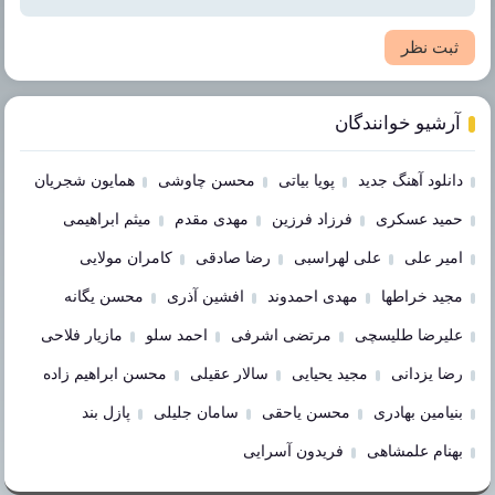
ثبت نظر
آرشیو خوانندگان
دانلود آهنگ جدید
پویا بیاتی
محسن چاوشی
همایون شجریان
حمید عسکری
فرزاد فرزین
مهدی مقدم
میثم ابراهیمی
امیر علی
علی لهراسبی
رضا صادقی
کامران مولایی
مجید خراطها
مهدی احمدوند
افشین آذری
محسن یگانه
علیرضا طلیسچی
مرتضی اشرفی
احمد سلو
مازیار فلاحی
رضا یزدانی
مجید یحیایی
سالار عقیلی
محسن ابراهیم زاده
بنیامین بهادری
محسن یاحقی
سامان جلیلی
پازل بند
بهنام علمشاهی
فریدون آسرایی