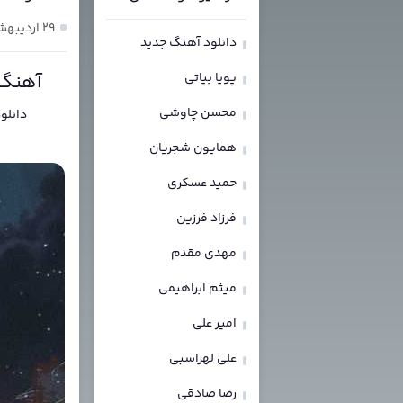
۲۹ اردیبهشت ۱۴۰۵
دانلود آهنگ جدید
پویا بیاتی
آهنگ اکستاسی 
محسن چاوشی
دانلو
همایون شجریان
حمید عسکری
فرزاد فرزین
مهدی مقدم
میثم ابراهیمی
امیر علی
علی لهراسبی
رضا صادقی