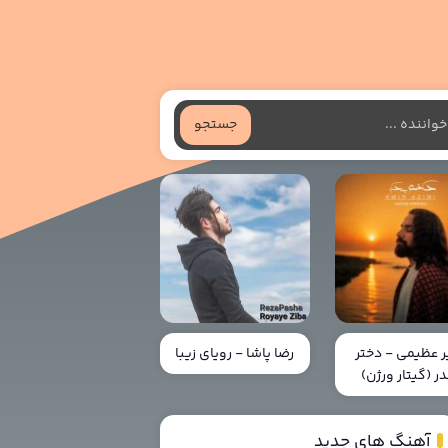
جستجو
ر عظیمی - دختر
رضا پاشا - رویای زیبا
در (گیتار ورژن)
آهنگ های جدید