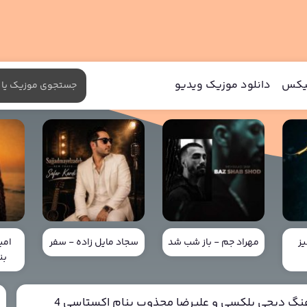
میکس
دانلود موزیک ویدیو
ز
مهراد جم - باز شب شد
سجاد مایل زاده - سفر
امی
بن
هنگ دیجی بلکسی و علیرضا مجذوب بنام اکستاسی 4