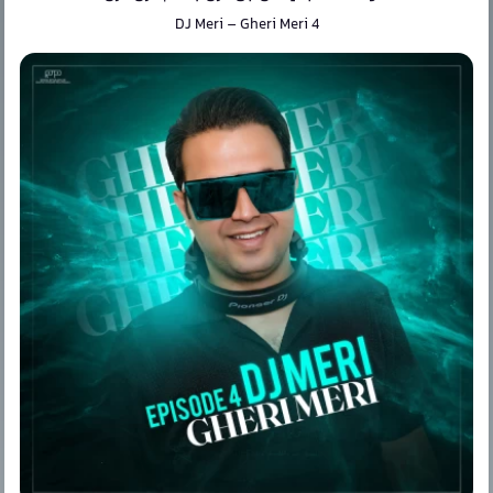
DJ Meri
–
Gheri Meri 4