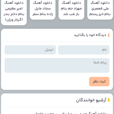
دانلود آهنگ
دانلود آهنگ
دانلود آهنگ
دانلود آهنگ
علی قمصری
مهراد جم بنام
سجاد مایل
امیر عظیمی
بنام خیز رستم
باز شب شد
زاده بنام سفر
بنام دختر بندر
(گیتار ورژن)
دیدگاه خود را بگذارید
ثبت نظر
آرشیو خوانندگان
دانلود آهنگ جدید
پویا بیاتی
محسن چاوشی