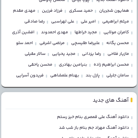
همایون شجریان
حمید عسکری
فرزاد فرزین
مهدی مقدم
میثم ابراهیمی
امیر علی
علی لهراسبی
رضا صادقی
کامران مولایی
مجید خراطها
مهدی احمدوند
افشین آذری
محسن یگانه
علیرضا طلیسچی
مرتضی اشرفی
احمد سلو
مازیار فلاحی
رضا یزدانی
مجید یحیایی
سالار عقیلی
محسن ابراهیم زاده
بنیامین بهادری
محسن یاحقی
سامان جلیلی
پازل بند
بهنام علمشاهی
فریدون آسرایی
آهنگ های جدید
دانلود آهنگ علی قمصری بنام خیز رستم
دانلود آهنگ مهراد جم بنام باز شب شد