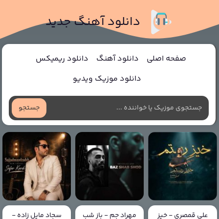
دانلود آهنگ جدید
صفحه اصلی
دانلود آهنگ
دانلود ریمیکس
دانلود موزیک ویدیو
جستجو
علی قمصری - خیز
مهراد جم - باز شب
سجاد مایل زاده -