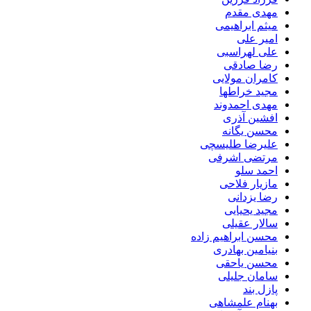
مهدی مقدم
میثم ابراهیمی
امیر علی
علی لهراسبی
رضا صادقی
کامران مولایی
مجید خراطها
مهدی احمدوند
افشین آذری
محسن یگانه
علیرضا طلیسچی
مرتضی اشرفی
احمد سلو
مازیار فلاحی
رضا یزدانی
مجید یحیایی
سالار عقیلی
محسن ابراهیم زاده
بنیامین بهادری
محسن یاحقی
سامان جلیلی
پازل بند
بهنام علمشاهی