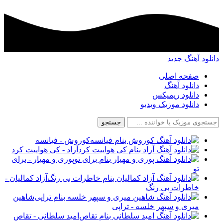
دانلود آهنگ جدید
صفحه اصلی
دانلود آهنگ
دانلود ریمیکس
دانلود موزیک ویدیو
جستجو
کوروش - فیانسه
آراد - کی هواییت کرد
پوری و مهیار - برای
تو
آزاد کمالیان -
خاطرات بی رنگ
شاهین
میری و سپهر خلسه - تراپی
امید سلطانی - تقاص