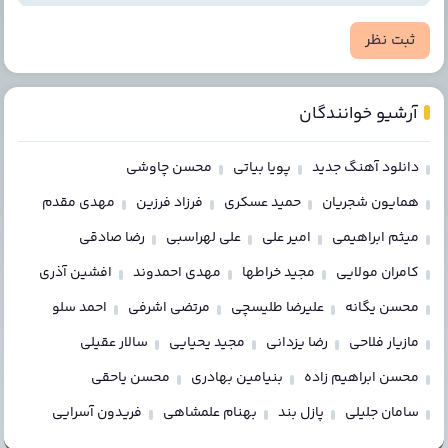
ثبت نظر
آرشیو خوانندگان
دانلود آهنگ جدید
پویا بیاتی
محسن چاوشی
همایون شجریان
حمید عسکری
فرزاد فرزین
مهدی مقدم
میثم ابراهیمی
امیر علی
علی لهراسبی
رضا صادقی
کامران مولایی
مجید خراطها
مهدی احمدوند
افشین آذری
محسن یگانه
علیرضا طلیسچی
مرتضی اشرفی
احمد سلو
مازیار فلاحی
رضا یزدانی
مجید یحیایی
سالار عقیلی
محسن ابراهیم زاده
بنیامین بهادری
محسن یاحقی
سامان جلیلی
پازل بند
بهنام علمشاهی
فریدون آسرایی