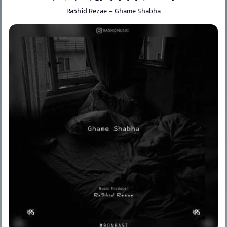
Ra5hid Rezae
–
Ghame Shabha