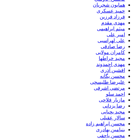
همایون شجریان
حمید عسکری
فرزاد فرزین
مهدی مقدم
میثم ابراهیمی
امیر علی
علی لهراسبی
رضا صادقی
کامران مولایی
مجید خراطها
مهدی احمدوند
افشین آذری
محسن یگانه
علیرضا طلیسچی
مرتضی اشرفی
احمد سلو
مازیار فلاحی
رضا یزدانی
مجید یحیایی
سالار عقیلی
محسن ابراهیم زاده
بنیامین بهادری
محسن یاحقی