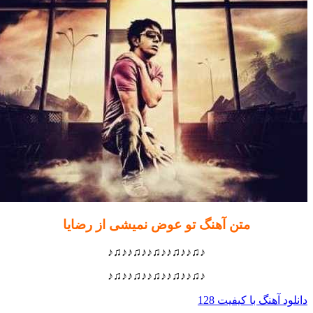
متن آهنگ تو عوض نمیشی از رضایا
♪♫♪♪♫♪♪♫♪♪♫♪♪♫♪
♪♫♪♪♫♪♪♫♪♪♫♪♪♫♪
 آهنگ با کیفیت 128