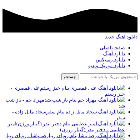
د آهنگ جدید
صفحه اصلی
دانلود آهنگ
دانلود ریمیکس
دانلود موزیک ویدیو
جستجو
علی قمصری -
خیز رستم
مهراد جم - باز شب
شد
سجاد مایل زاده -
سفر
امیر
عظیمی - دختر بندر (گیتار ورژن)
رضا پاشا - رویای زیبا