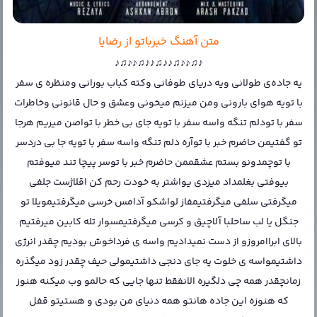
متن آهنگ خبرباتو از رضایا
♪♫♪♪♫♪♪♫♪♪♫♪♪♫♪
یه جاده‌ی طولانی ویه دریای طوفانی وکته کباب بورانی ومنظره ی سفر
با تویه هوای بارونی ومن میزنم میخونی وعشق و حال قانونی وخاطرات
سفر با تودلم تنگه واسه سفر با تویه جای بی خطر با تواصن میریم هرجا
تو گفتیمن حاضرم خبر با توآره دلم تنگه واسه سفر با تویه جا بی دردسر
با توچمدونو بستم عشقممن حاضرم خبر با توسر پیچا تند میوفتم
بیوفتی بغلمداد میزدی یواشتر به خودت رحم کن اقلاژست جلفی
میگرفتی سلفی میگرفتیمفاز لواشکو آدامس خرسی میگرفتیمویلا تو
جنگل یا لب ساحلبا آلاچیق و کرسی میگرفتیمسوار تله کابین میرفتیم
بالای ابراامروزو از دست نمیدادیم واسه ی فرداخوش بودیم چقدر انرژی
داشتیمواسه ی خلوت یه جای دنجی داشتیمولی حیف چقدر زود میگذره
زمانچقدر همه چی دلگیره الانفقط تنها جایی که حالمو وب میکنه هنوز
که هنوزه این جاده هانتو همه دنیای من بودی و هستیتو قفل