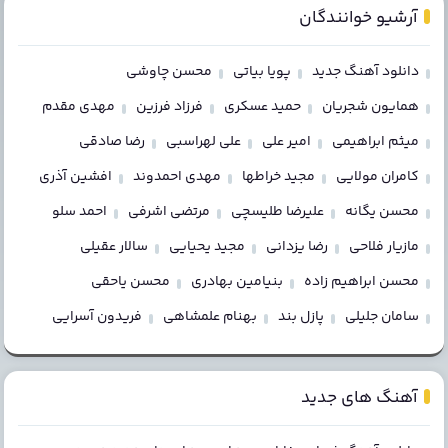
آرشیو خوانندگان
دانلود آهنگ جدید
پویا بیاتی
محسن چاوشی
همایون شجریان
حمید عسکری
فرزاد فرزین
مهدی مقدم
میثم ابراهیمی
امیر علی
علی لهراسبی
رضا صادقی
کامران مولایی
مجید خراطها
مهدی احمدوند
افشین آذری
محسن یگانه
علیرضا طلیسچی
مرتضی اشرفی
احمد سلو
مازیار فلاحی
رضا یزدانی
مجید یحیایی
سالار عقیلی
محسن ابراهیم زاده
بنیامین بهادری
محسن یاحقی
سامان جلیلی
پازل بند
بهنام علمشاهی
فریدون آسرایی
آهنگ های جدید