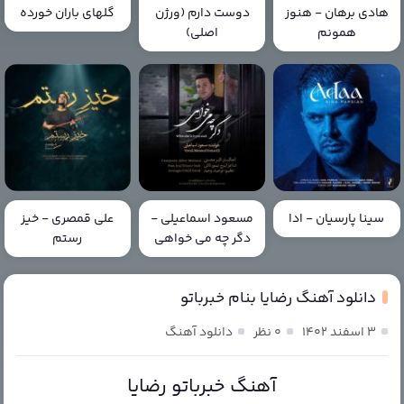
هادی برهان - هنوز
دوست دارم (ورژن
گلهای باران خورده
همونم
اصلی)
سینا پارسیان - ادا
مسعود اسماعیلی -
علی قمصری - خیز
دگر چه می خواهی
رستم
دانلود آهنگ رضایا بنام خبرباتو
۳ اسفند ۱۴۰۲
۰ نظر
دانلود آهنگ
آهنگ خبرباتو رضایا