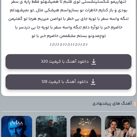
تنهاییمو شکستینشستی توی قلبم تا همیشهتو فقط پایه ی سفر
بودی و باز کنارم خاطرات نو بسازواسم هیشکی مثل ِ تو نمیشهدلم
تنگه واسه سفر با تویه جای بی خطر با تواصن میریم هرجا تو گفتیمن
حاضرم خبر با توآره دلم تنگه واسه سفر با تویه جا بی دردسر با
توچمدونو بستم عشقممن حاضرم خبر با تو
♪♫♪♪♫♪♪♫♪♪♫♪♪♫♪
دانلود آهنگ با کیفیت 320
دانلود آهنگ با کیفیت 128
آهنگ های پیشنهادی