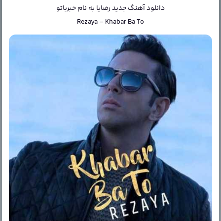
دانلود آهنگ جدید
رضایا
به نام
خبرباتو
Rezaya
–
Khabar Ba To