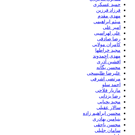
حمید عسکری
فرزاد فرزین
مهدی مقدم
میثم ابراهیمی
امیر علی
علی لهراسبی
رضا صادقی
کامران مولایی
مجید خراطها
مهدی احمدوند
افشین آذری
محسن یگانه
علیرضا طلیسچی
مرتضی اشرفی
احمد سلو
مازیار فلاحی
رضا یزدانی
مجید یحیایی
سالار عقیلی
محسن ابراهیم زاده
بنیامین بهادری
محسن یاحقی
سامان جلیلی