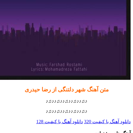
متن آهنگ شهر دلتنگی از رضا حیدری
♪♫♪♪♫♪♪♫♪♪♫♪♪♫♪
♪♫♪♪♫♪♪♫♪♪♫♪♪♫♪
 آهنگ با کیفیت 320
دانلود آهنگ با کیفیت 128