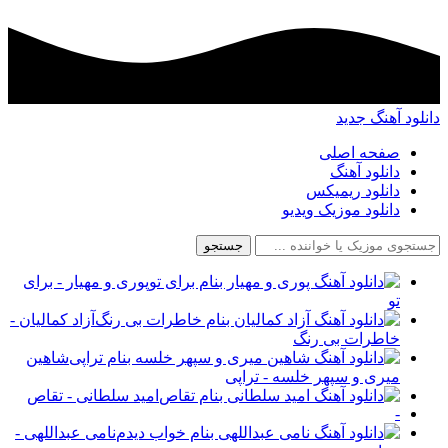
د آهنگ جدید
صفحه اصلی
دانلود آهنگ
دانلود ریمیکس
دانلود موزیک ویدیو
جستجو
پوری و مهیار - برای
تو
آزاد کمالیان -
خاطرات بی رنگ
شاهین
میری و سپهر خلسه - تراپی
امید سلطانی - تقاص
-
نامی عبداللهی -