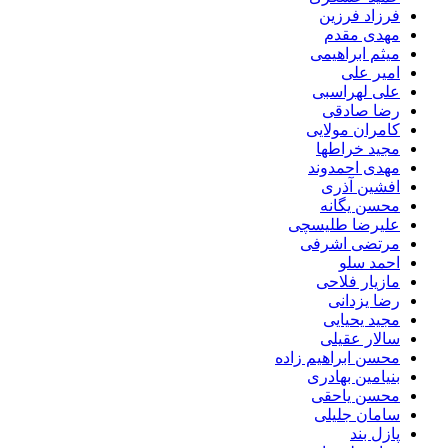
فرزاد فرزین
مهدی مقدم
میثم ابراهیمی
امیر علی
علی لهراسبی
رضا صادقی
کامران مولایی
مجید خراطها
مهدی احمدوند
افشین آذری
محسن یگانه
علیرضا طلیسچی
مرتضی اشرفی
احمد سلو
مازیار فلاحی
رضا یزدانی
مجید یحیایی
سالار عقیلی
محسن ابراهیم زاده
بنیامین بهادری
محسن یاحقی
سامان جلیلی
پازل بند