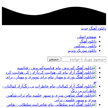
د آهنگ جدید
صفحه اصلی
دانلود آهنگ
دانلود ریمیکس
دانلود موزیک ویدیو
جستجو
کوروش - فیانسه
آراد - کی هواییت کرد
پوری و مهیار - برای
تو
آزاد کمالیان -
خاطرات بی رنگ
شاهین
میری و سپهر خلسه - تراپی
امید سلطانی - تقاص