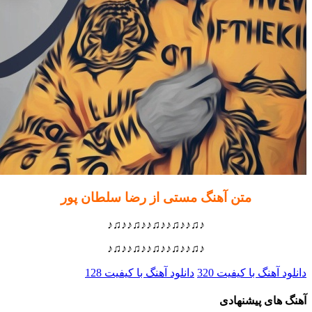
متن آهنگ مستی از رضا سلطان پور
♪♫♪♪♫♪♪♫♪♪♫♪♪♫♪
♪♫♪♪♫♪♪♫♪♪♫♪♪♫♪
 آهنگ با کیفیت 320
دانلود آهنگ با کیفیت 128
های پیشنهادی