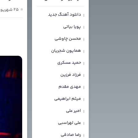
۲۵ شهریور ۱۴۰۳
دانلود آهنگ جدید
پویا بیاتی
محسن چاوشی
همایون شجریان
حمید عسکری
فرزاد فرزین
مهدی مقدم
میثم ابراهیمی
امیر علی
علی لهراسبی
رضا صادقی