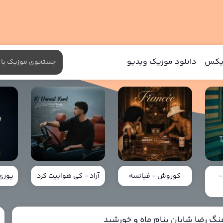
میکس
دانلود موزیک ویدیو
-
کوروش - فیانسه
آراد - کی هواییت کرد
پوری 
هنگ رضا شایان بنام ماه و خورشید