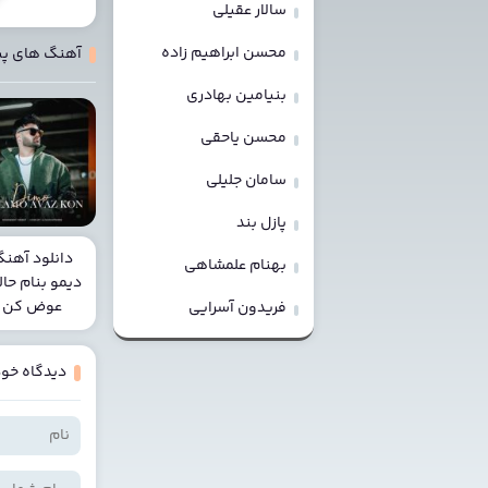
سالار عقیلی
محسن ابراهیم زاده
آهنگ های پ
بنیامین بهادری
محسن یاحقی
سامان جلیلی
پازل بند
دانلود آهن
بهنام علمشاهی
دیمو بنام حال
عوض کن
فریدون آسرایی
دیدگاه خود 