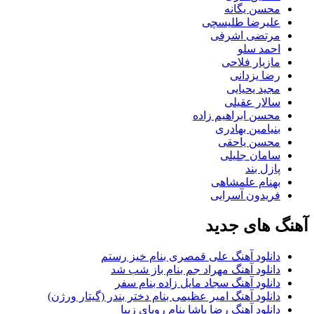
محسن یگانه
علیرضا طلیسچی
مرتضی اشرفی
احمد سلو
مازیار فلاحی
رضا یزدانی
مجید یحیایی
سالار عقیلی
محسن ابراهیم زاده
بنیامین بهادری
محسن یاحقی
سامان جلیلی
پازل بند
بهنام علمشاهی
فریدون آسرایی
آهنگ های جدید
دانلود آهنگ علی قمصری بنام خیز رستم
دانلود آهنگ مهراد جم بنام باز شب شد
دانلود آهنگ سجاد مایل زاده بنام سفر
دانلود آهنگ امیر عظیمی بنام دختر بندر (گیتار ورژن)
دانلود آهنگ رضا پاشا بنام رویای زیبا