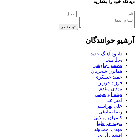
دیدگاه خود را بگذارید
ثبت نظر
آرشیو خوانندگان
دانلود آهنگ جدید
پویا بیاتی
محسن چاوشی
همایون شجریان
حمید عسکری
فرزاد فرزین
مهدی مقدم
میثم ابراهیمی
امیر علی
علی لهراسبی
رضا صادقی
کامران مولایی
مجید خراطها
مهدی احمدوند
افشین آذری