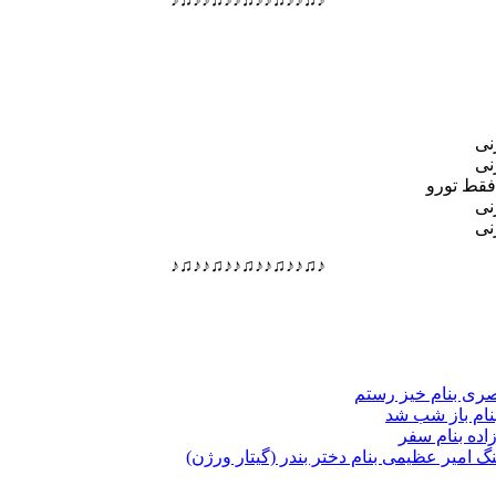
نی
نی
فقط تورو
نی
نی
♪♫♪♪♫♪♪♫♪♪♫♪♪♫♪
صری بنام خیز رستم
بنام باز شب شد
زاده بنام سفر
هنگ امیر عظیمی بنام دختر بندر (گیتار ورژن)