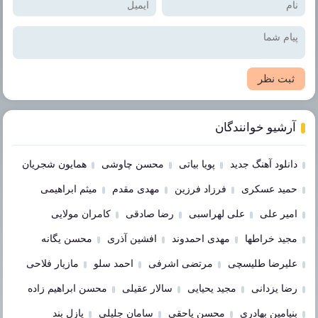
ثبت نظر
آرشیو خوانندگان
دانلود آهنگ جدید
پویا بیاتی
محسن چاوشی
همایون شجریان
حمید عسکری
فرزاد فرزین
مهدی مقدم
میثم ابراهیمی
امیر علی
علی لهراسبی
رضا صادقی
کامران مولایی
مجید خراطها
مهدی احمدوند
افشین آذری
محسن یگانه
علیرضا طلیسچی
مرتضی اشرفی
احمد سلو
مازیار فلاحی
رضا یزدانی
مجید یحیایی
سالار عقیلی
محسن ابراهیم زاده
بنیامین بهادری
محسن یاحقی
سامان جلیلی
پازل بند