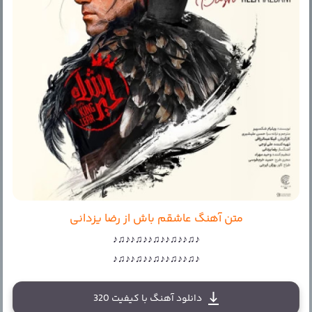
متن آهنگ عاشقم باش از رضا یزدانی
♪♫♪♪♫♪♪♫♪♪♫♪♪♫♪
♪♫♪♪♫♪♪♫♪♪♫♪♪♫♪
دانلود آهنگ با کیفیت 320