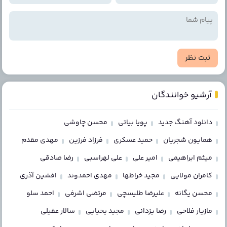
ثبت نظر
آرشیو خوانندگان
دانلود آهنگ جدید
پویا بیاتی
محسن چاوشی
همایون شجریان
حمید عسکری
فرزاد فرزین
مهدی مقدم
میثم ابراهیمی
امیر علی
علی لهراسبی
رضا صادقی
کامران مولایی
مجید خراطها
مهدی احمدوند
افشین آذری
محسن یگانه
علیرضا طلیسچی
مرتضی اشرفی
احمد سلو
مازیار فلاحی
رضا یزدانی
مجید یحیایی
سالار عقیلی