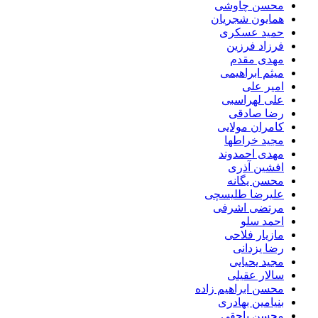
محسن چاوشی
همایون شجریان
حمید عسکری
فرزاد فرزین
مهدی مقدم
میثم ابراهیمی
امیر علی
علی لهراسبی
رضا صادقی
کامران مولایی
مجید خراطها
مهدی احمدوند
افشین آذری
محسن یگانه
علیرضا طلیسچی
مرتضی اشرفی
احمد سلو
مازیار فلاحی
رضا یزدانی
مجید یحیایی
سالار عقیلی
محسن ابراهیم زاده
بنیامین بهادری
محسن یاحقی