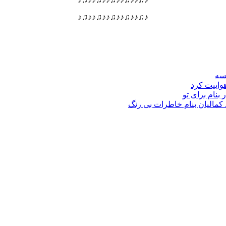
♪♫♪♪♫♪♪♫♪♪♫♪♪♫♪
نسه
هواییت کرد
 بنام برای تو
د کمالیان بنام خاطرات بی رنگ