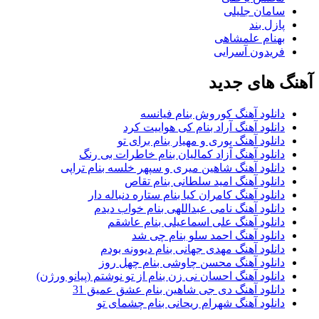
سامان جلیلی
پازل بند
بهنام علمشاهی
فریدون آسرایی
آهنگ های جدید
دانلود آهنگ کوروش بنام فیانسه
دانلود آهنگ آراد بنام کی هواییت کرد
دانلود آهنگ پوری و مهیار بنام برای تو
دانلود آهنگ آزاد کمالیان بنام خاطرات بی رنگ
دانلود آهنگ شاهین میری و سپهر خلسه بنام تراپی
دانلود آهنگ امید سلطانی بنام تقاص
دانلود آهنگ کامران کیا بنام ستاره دنباله دار
دانلود آهنگ نامی عبداللهی بنام خواب دیدم
دانلود آهنگ علی اسماعیلی بنام عاشقم
دانلود آهنگ احمد سلو بنام چی شد
دانلود آهنگ مهدی جهانی بنام دیوونه بودم
دانلود آهنگ محسن چاوشی بنام چهل روز
دانلود آهنگ احسان نی زن بنام از تو نوشتم (پیانو ورژن)
دانلود آهنگ دی جی شاهین بنام عشق عمیق 31
دانلود آهنگ شهرام ریحانی بنام چشمای تو