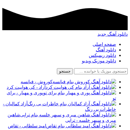
دانلود آهنگ جدید
صفحه اصلی
دانلود آهنگ
دانلود ریمیکس
دانلود موزیک ویدیو
جستجو
کوروش - فیانسه
آراد - کی هواییت کرد
پوری و مهیار - برای
تو
آزاد کمالیان -
خاطرات بی رنگ
شاهین
میری و سپهر خلسه - تراپی
امید سلطانی - تقاص