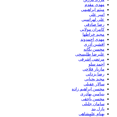
مهدی مقدم
میثم ابراهیمی
امیر علی
علی لهراسبی
رضا صادقی
کامران مولایی
مجید خراطها
مهدی احمدوند
افشین آذری
محسن یگانه
علیرضا طلیسچی
مرتضی اشرفی
احمد سلو
مازیار فلاحی
رضا یزدانی
مجید یحیایی
سالار عقیلی
محسن ابراهیم زاده
بنیامین بهادری
محسن یاحقی
سامان جلیلی
پازل بند
بهنام علمشاهی